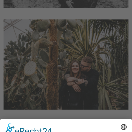
«
‹
1
2
3
›
»