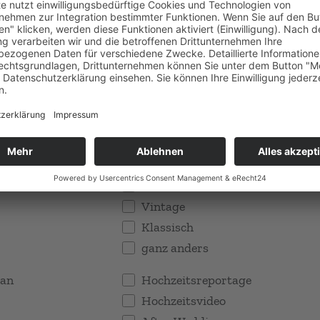
Standesamt
Elopement
chreibt uns kurz
Eure Hochzeit.
r Hochzeit
Boho/Hippie
Alternativ
Vintage
Klassisch
ganz anders
 an
Hochzeitsreportage
Hochzeitsvideo