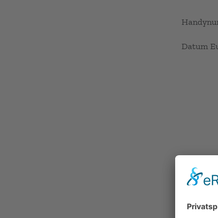
Handyn
Datum Eu
Location
Trauung