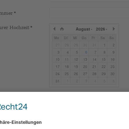
ummer
*
rer Hochzeit
*
August
2026
Mo
Di
Mi
Do
Fr
Sa
So
27
28
29
30
31
1
2
3
4
5
6
7
8
9
10
11
12
13
14
15
16
17
18
19
20
21
22
23
24
25
26
27
28
29
30
31
1
2
3
4
5
6
Freie Trauung
Kirche