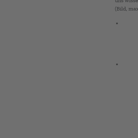
uns wisse
(Bild, ma
*
*